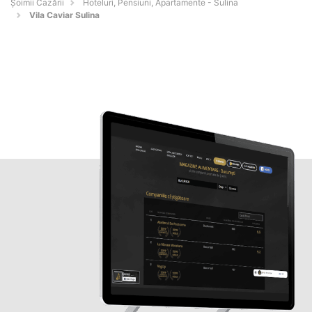
Șoimii Cazării
Hoteluri, Pensiuni, Apartamente - Sulina
Vila Caviar Sulina