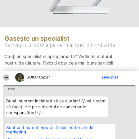
Gasește un specialist
Ranking-ul îi adună pe cei mai buni din industrie
Cauți un specialist in apropierea ta? Verificați motorul
nostru de căutare. Folosiți doar cele mai bune servicii!
ȘOIMII Cazării
Live chat
Căutare
12:51
Bună, suntem încântați să vă ajutăm! 🙂 Vă rugăm
să faceți clic pe subiectul de conversație
corespunzător! 🙂
Sunt un Laureat, vreau să ridic materiale de
Organizator Ranking
Plebiscyt
Contact
marketing
BRIGHT SOLUTIONS BR SRL
Câștigătorii
Contact
Aleea Timisul De Sus 2 Bl. A30
Lista Tuturor