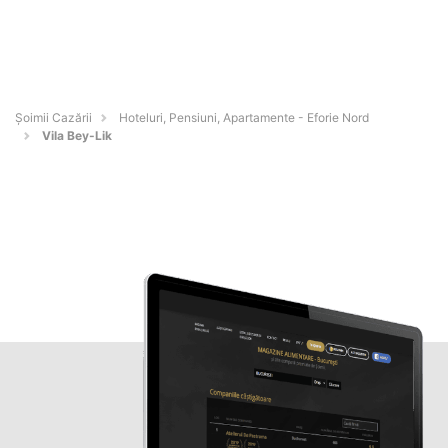
Șoimii Cazării
Hoteluri, Pensiuni, Apartamente - Eforie Nord
Vila Bey-Lik