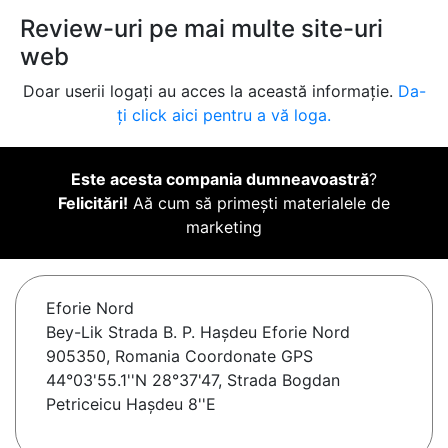
Review-uri pe mai multe site-uri
web
Doar userii logați au acces la această informație.
Da-
ți click aici pentru a vă loga.
Este acesta compania dumneavoastră
?
Felicitări!
Aă cum să primești materialele de
marketing
Eforie Nord
Bey-Lik Strada B. P. Hașdeu Eforie Nord
905350, Romania Coordonate GPS
44°03'55.1''N 28°37'47, Strada Bogdan
Petriceicu Haşdeu 8''E