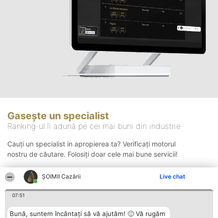
Gasește un specialist
Ranking-ul îi adună pe cei mai buni din industrie
Cauți un specialist in apropierea ta? Verificați motorul
nostru de căutare. Folosiți doar cele mai bune servicii!
ȘOIMII Cazării
Live chat
Căutare
07:51
Bună, suntem încântați să vă ajutăm! 🙂 Vă rugăm