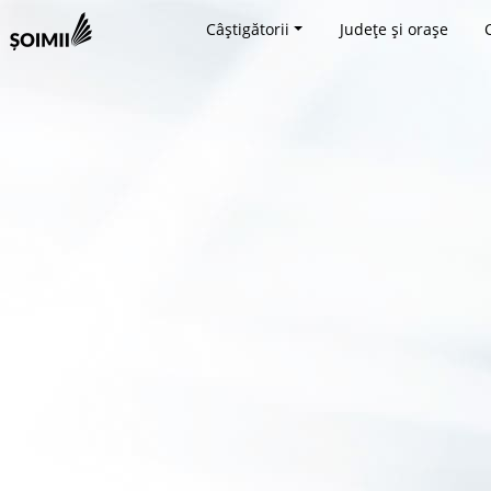
Câștigătorii
Județe și orașe