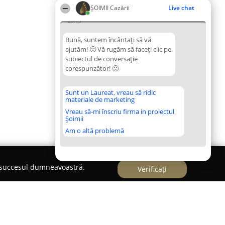
ȘOIMII Cazării
Live chat
20:13
Bună, suntem încântați să vă
ajutăm! 🙂 Vă rugăm să faceți clic pe
subiectul de conversație
corespunzător! 🙂
Sunt un Laureat, vreau să ridic
materiale de marketing
Vreau să-mi înscriu firma in proiectul
Șoimii
Am o altă problemă
e succesul dumneavoastră.
Verificați