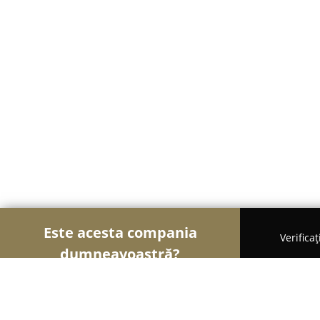
Este acesta compania
Verifica
dumneavoastră?
Șoimii Cazării
Hoteluri, Pensiuni, Apartamente - 