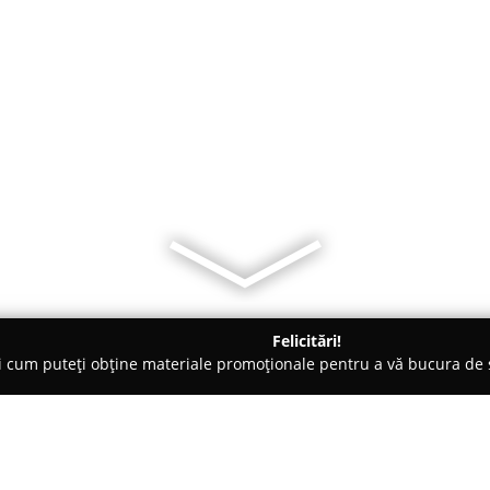
Felicitări!
ți cum puteți obține materiale promoționale pentru a vă bucura d
Costineşti
Vila Aurra