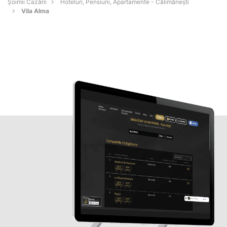
Șoimii Cazării
Hoteluri, Pensiuni, Apartamente - Călimăneşti
Vila Alma