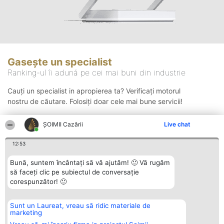
Gasește un specialist
Ranking-ul îi adună pe cei mai buni din industrie
Cauți un specialist in apropierea ta? Verificați motorul
nostru de căutare. Folosiți doar cele mai bune servicii!
ȘOIMII Cazării
Live chat
Căutare
12:53
Bună, suntem încântați să vă ajutăm! 🙂 Vă rugăm
să faceți clic pe subiectul de conversație
corespunzător! 🙂
Sunt un Laureat, vreau să ridic materiale de
Organizator Ranking
Plebiscyt
Contact
marketing
BRIGHT SOLUTIONS BR SRL
Câștigătorii
Contact
Aleea Timisul De Sus 2 Bl. A30
Lista Tuturor