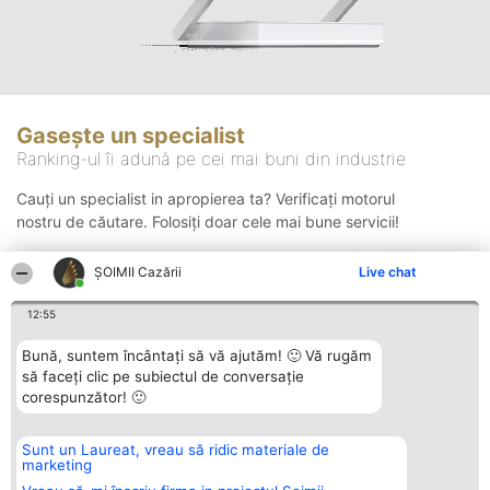
Gasește un specialist
Ranking-ul îi adună pe cei mai buni din industrie
Cauți un specialist in apropierea ta? Verificați motorul
nostru de căutare. Folosiți doar cele mai bune servicii!
ȘOIMII Cazării
Live chat
Căutare
12:55
Bună, suntem încântați să vă ajutăm! 🙂 Vă rugăm
să faceți clic pe subiectul de conversație
corespunzător! 🙂
Sunt un Laureat, vreau să ridic materiale de
Organizator Ranking
Plebiscyt
Contact
marketing
BRIGHT SOLUTIONS BR SRL
Câștigătorii
Contact
Aleea Timisul De Sus 2 Bl. A30
Lista Tuturor