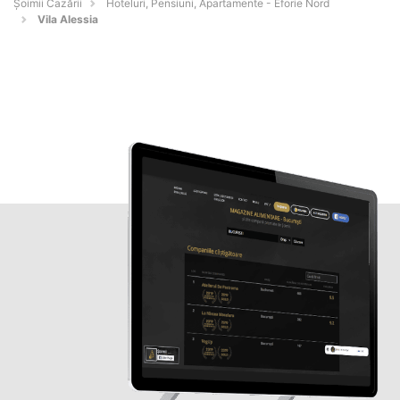
Șoimii Cazării
Hoteluri, Pensiuni, Apartamente - Eforie Nord
Vila Alessia