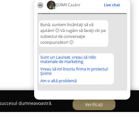
ȘOIMII Cazării
Live chat
04:55
Bună, suntem încântați să vă
ajutăm! 🙂 Vă rugăm să faceți clic pe
subiectul de conversație
corespunzător! 🙂
Sunt un Laureat, vreau să ridic
materiale de marketing
Vreau să-mi înscriu firma in proiectul
Șoimii
Am o altă problemă
e succesul dumneavoastră.
Verificați