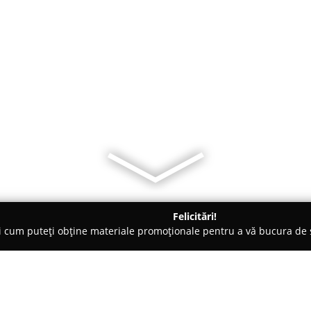
Felicitări!
ți cum puteți obține materiale promoționale pentru a vă bucura d
- Oradea
Stylish Stay - Cazare Premium Oradea