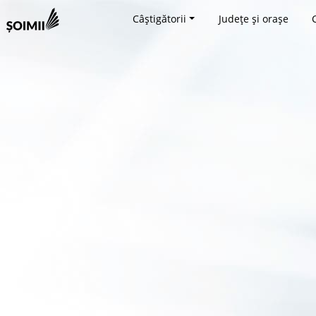
Câștigătorii
Județe și orașe