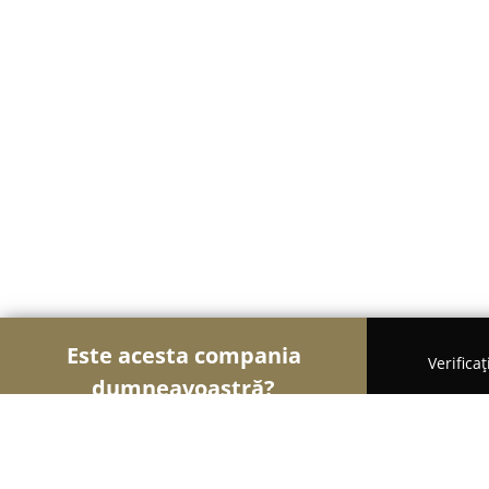
Este acesta compania
Verifica
dumneavoastră?
Șoimii Cazării
Hoteluri, Pensiuni, Apartamente 