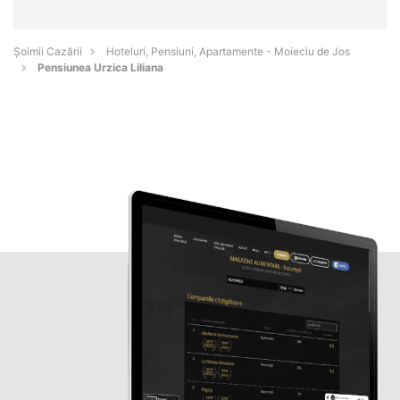
Șoimii Cazării
Hoteluri, Pensiuni, Apartamente - Moieciu de Jos
Pensiunea Urzica Liliana