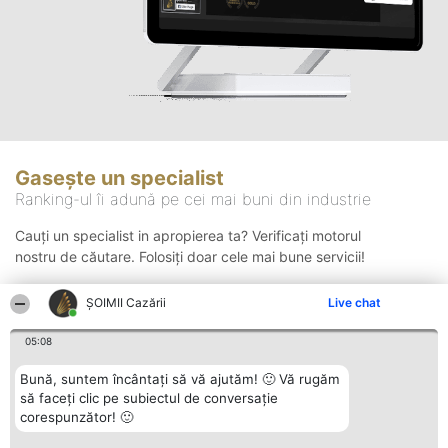
Gasește un specialist
Ranking-ul îi adună pe cei mai buni din industrie
Cauți un specialist in apropierea ta? Verificați motorul
nostru de căutare. Folosiți doar cele mai bune servicii!
ȘOIMII Cazării
Live chat
Căutare
05:08
Bună, suntem încântați să vă ajutăm! 🙂 Vă rugăm
să faceți clic pe subiectul de conversație
corespunzător! 🙂