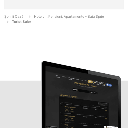
Șoimii Cazării
Hoteluri, Pensiuni, Apartamente - Baia Sprie
Turist Suior