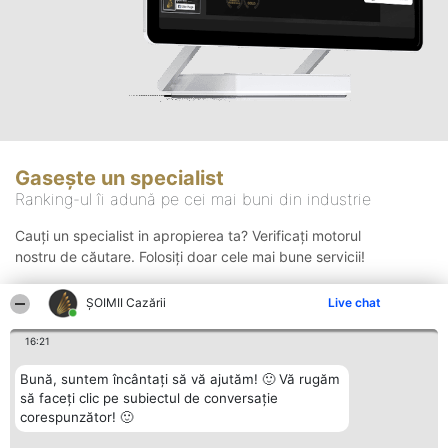
Gasește un specialist
Ranking-ul îi adună pe cei mai buni din industrie
Cauți un specialist in apropierea ta? Verificați motorul
nostru de căutare. Folosiți doar cele mai bune servicii!
ȘOIMII Cazării
Live chat
Căutare
16:21
Bună, suntem încântați să vă ajutăm! 🙂 Vă rugăm
să faceți clic pe subiectul de conversație
corespunzător! 🙂