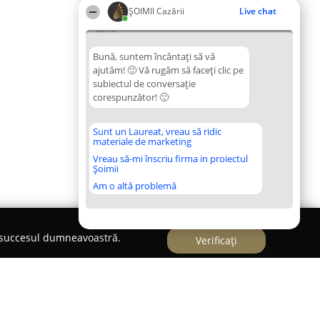
ȘOIMII Cazării
Live chat
00:15
Bună, suntem încântați să vă
ajutăm! 🙂 Vă rugăm să faceți clic pe
subiectul de conversație
corespunzător! 🙂
Sunt un Laureat, vreau să ridic
materiale de marketing
Vreau să-mi înscriu firma in proiectul
Șoimii
Am o altă problemă
e succesul dumneavoastră.
Verificați