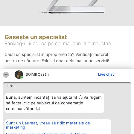
Gasește un specialist
Ranking-ul îi adună pe cei mai buni din industrie
Cauți un specialist in apropierea ta? Verificați motorul
nostru de căutare. Folosiți doar cele mai bune servicii!
ȘOIMII Cazării
Live chat
Căutare
07:13
Bună, suntem încântați să vă ajutăm! 🙂 Vă rugăm
să faceți clic pe subiectul de conversație
corespunzător! 🙂
Sunt un Laureat, vreau să ridic materiale de
Organizator Ranking
Plebiscyt
Contact
marketing
BRIGHT SOLUTIONS BR SRL
Câștigătorii
Contact
Aleea Timisul De Sus 2 Bl. A30
Lista Tuturor