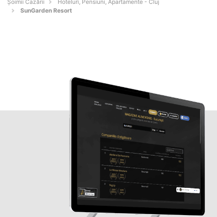
Șoimii Cazării
Hoteluri, Pensiuni, Apartamente - Cluj
SunGarden Resort