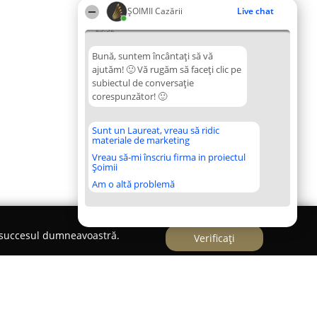
ȘOIMII Cazării
Live chat
23:52
Bună, suntem încântați să vă
ajutăm! 🙂 Vă rugăm să faceți clic pe
subiectul de conversație
corespunzător! 🙂
Sunt un Laureat, vreau să ridic
materiale de marketing
Vreau să-mi înscriu firma in proiectul
Șoimii
Am o altă problemă
e succesul dumneavoastră.
Verificați