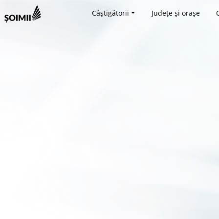
Câștigătorii
Județe și orașe