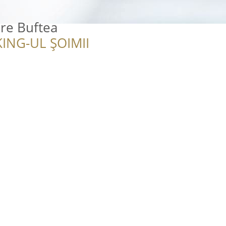
are Buftea
ING-UL ȘOIMII