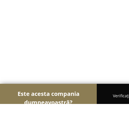
Este acesta compania
Verifica
dumneavoastră?
Șoimii Cazării
Hoteluri, Pensiuni, Apartamente -