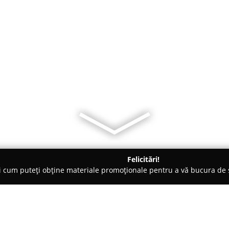
Felicitări!
ți cum puteți obține materiale promoționale pentru a vă bucura d
 Buftea
Studio B - Cazare Buftea