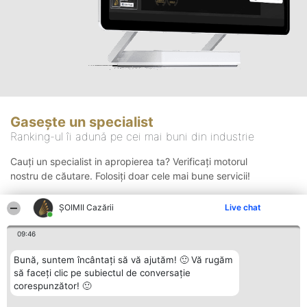
Gasește un specialist
Ranking-ul îi adună pe cei mai buni din industrie
Cauți un specialist in apropierea ta? Verificați motorul
nostru de căutare. Folosiți doar cele mai bune servicii!
ȘOIMII Cazării
Live chat
Căutare
09:46
Bună, suntem încântați să vă ajutăm! 🙂 Vă rugăm
să faceți clic pe subiectul de conversație
corespunzător! 🙂