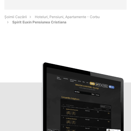
Șoimii Cazării
Hoteluri, Pensiuni, Apartamente - Corbu
Spirit Euxin Pensiunea Cristiana