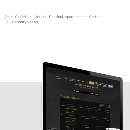
Șoimii Cazării
Hoteluri, Pensiuni, Apartamente - Codlea
Serenity Resort