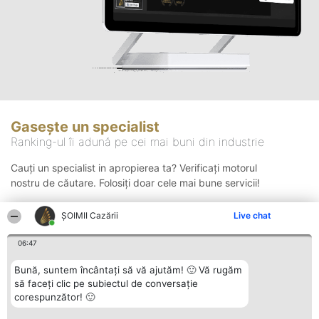
Gasește un specialist
Ranking-ul îi adună pe cei mai buni din industrie
Cauți un specialist in apropierea ta? Verificați motorul
nostru de căutare. Folosiți doar cele mai bune servicii!
ȘOIMII Cazării
Live chat
Căutare
06:47
Bună, suntem încântați să vă ajutăm! 🙂 Vă rugăm
să faceți clic pe subiectul de conversație
corespunzător! 🙂