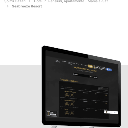
Șoimii Cazării
Hoteluri, Pensiuni, Apartamente - Mamaia-Sat
Seabreeze Resort