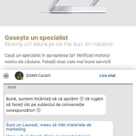
Gasește un specialist
Ranking-ul îi adună pe cei mai buni din industrie
Cauți un specialist in apropierea ta? Verificați motorul
nostru de căutare. Folosiți doar cele mai bune servicii!
ȘOIMII Cazării
Live chat
Căutare
20:53
Bună, suntem încântați să vă ajutăm! 🙂 Vă rugăm
să faceți clic pe subiectul de conversație
corespunzător! 🙂
Sunt un Laureat, vreau să ridic materiale de
Organizator Ranking
Plebiscyt
Contact
marketing
BRIGHT SOLUTIONS BR SRL
Câștigătorii
Contact
Aleea Timisul De Sus 2 Bl. A30
Lista Tuturor