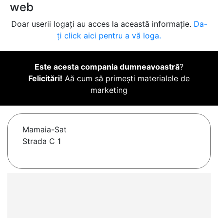
web
Doar userii logați au acces la această informație.
Da-
ți click aici pentru a vă loga.
Este acesta compania dumneavoastră
?
Felicitări!
Aă cum să primești materialele de
marketing
Mamaia-Sat
Strada C 1