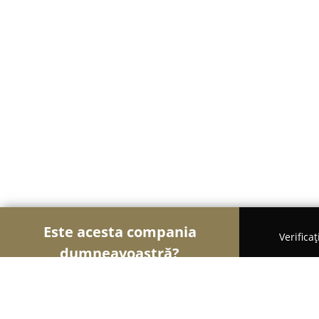
Este acesta compania
Verifica
dumneavoastră?
Șoimii Cazării
Hoteluri, Pensiuni, Apartamente - 