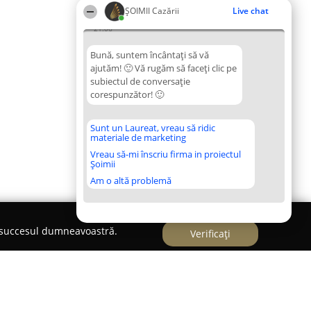
ȘOIMII Cazării
Live chat
21:06
Bună, suntem încântați să vă
ajutăm! 🙂 Vă rugăm să faceți clic pe
subiectul de conversație
corespunzător! 🙂
Sunt un Laureat, vreau să ridic
materiale de marketing
Vreau să-mi înscriu firma in proiectul
Șoimii
Am o altă problemă
e succesul dumneavoastră.
Verificați