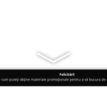
Felicitări!
ți cum puteți obține materiale promoționale pentru a vă bucura d
Galaţi
Complex Riverside - Hotel & Restaurant