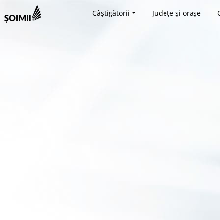
Câștigătorii
Județe și orașe