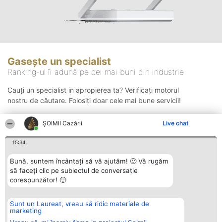
Gasește un specialist
Ranking-ul îi adună pe cei mai buni din industrie
Cauți un specialist in apropierea ta? Verificați motorul
nostru de căutare. Folosiți doar cele mai bune servicii!
ȘOIMII Cazării
Live chat
Căutare
15:34
Bună, suntem încântați să vă ajutăm! 🙂 Vă rugăm
să faceți clic pe subiectul de conversație
corespunzător! 🙂
Sunt un Laureat, vreau să ridic materiale de
Organizator Ranking
Plebiscyt
Contact
marketing
BRIGHT SOLUTIONS BR SRL
Câștigătorii
Contact
Aleea Timisul De Sus 2 Bl. A30
Lista Tuturor