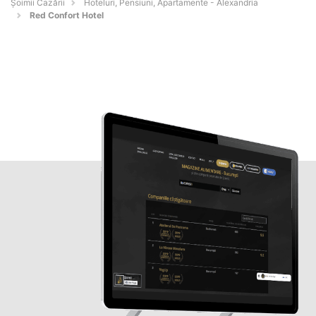
Șoimii Cazării
Hoteluri, Pensiuni, Apartamente - Alexandria
Red Confort Hotel