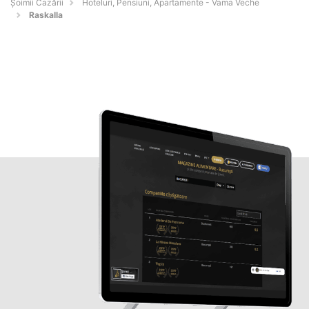
Șoimii Cazării
Hoteluri, Pensiuni, Apartamente - Vama Veche
Raskalla