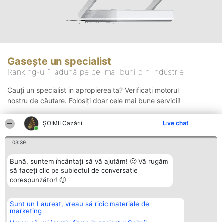
Gasește un specialist
Ranking-ul îi adună pe cei mai buni din industrie
Cauți un specialist in apropierea ta? Verificați motorul
nostru de căutare. Folosiți doar cele mai bune servicii!
ȘOIMII Cazării
Live chat
Căutare
03:39
Bună, suntem încântați să vă ajutăm! 🙂 Vă rugăm
să faceți clic pe subiectul de conversație
corespunzător! 🙂
Sunt un Laureat, vreau să ridic materiale de
Organizator Ranking
Plebiscyt
Contact
marketing
BRIGHT SOLUTIONS BR SRL
Câștigătorii
Contact
Aleea Timisul De Sus 2 Bl. A30
Lista Tuturor