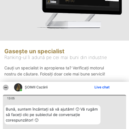
Gasește un specialist
Ranking-ul îi adună pe cei mai buni din industrie
Cauți un specialist in apropierea ta? Verificați motorul
nostru de căutare. Folosiți doar cele mai bune servicii!
ȘOIMII Cazării
Live chat
Căutare
13:05
Bună, suntem încântați să vă ajutăm! 🙂 Vă rugăm
să faceți clic pe subiectul de conversație
corespunzător! 🙂