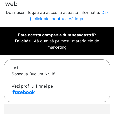
web
Doar userii logați au acces la această informație.
Da-
ți click aici pentru a vă loga.
Este acesta compania dumneavoastră
?
Felicitări!
Aă cum să primești materialele de
marketing
Iaşi
Șoseaua Bucium Nr. 18
Vezi profilul firmei pe