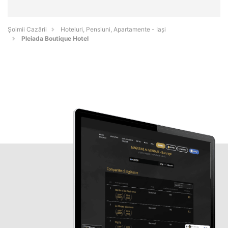
Șoimii Cazării
Hoteluri, Pensiuni, Apartamente - Iaşi
Pleiada Boutique Hotel