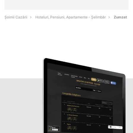
Șoimii Cazării
Hoteluri, Pensiuni, Apartamente - Şelimbăr
Zumzet