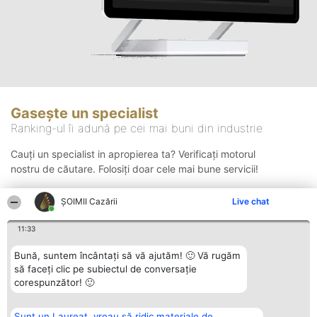
Gasește un specialist
Ranking-ul îi adună pe cei mai buni din industrie
Cauți un specialist in apropierea ta? Verificați motorul
nostru de căutare. Folosiți doar cele mai bune servicii!
ȘOIMII Cazării
Live chat
Căutare
11:33
Bună, suntem încântați să vă ajutăm! 🙂 Vă rugăm
să faceți clic pe subiectul de conversație
corespunzător! 🙂
Sunt un Laureat, vreau să ridic materiale de