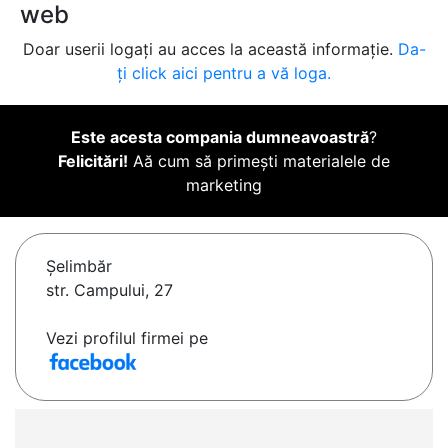
web
Doar userii logați au acces la această informație.
Da-
ți click aici pentru a vă loga.
Este acesta compania dumneavoastră
?
Felicitări!
Aă cum să primești materialele de
marketing
Şelimbăr
str. Campului, 27
Vezi profilul firmei pe