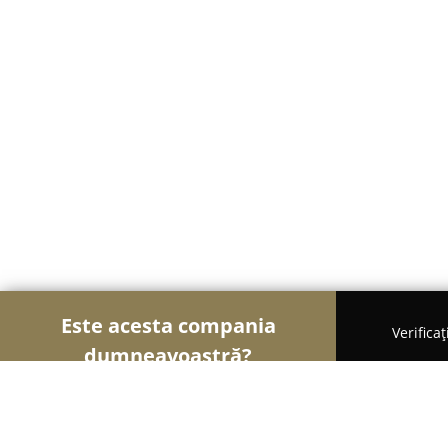
Este acesta compania
Verifica
dumneavoastră?
Șoimii Cazării
Hoteluri, Pensiuni, Apartamente -