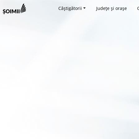
Câștigătorii
Județe și orașe