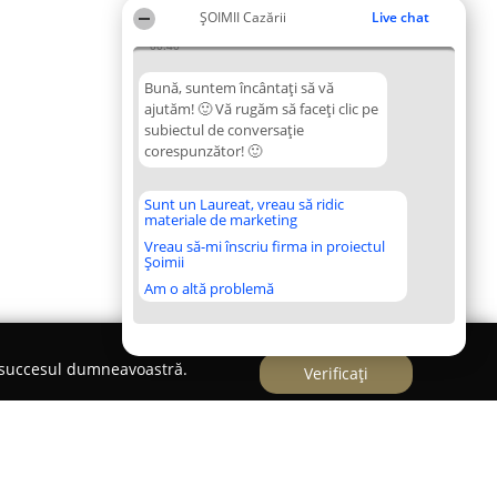
ȘOIMII Cazării
Live chat
00:40
Bună, suntem încântați să vă
ajutăm! 🙂 Vă rugăm să faceți clic pe
subiectul de conversație
corespunzător! 🙂
Sunt un Laureat, vreau să ridic
materiale de marketing
Vreau să-mi înscriu firma in proiectul
Șoimii
Am o altă problemă
e succesul dumneavoastră.
Verificați