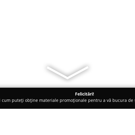
Felicitări!
ți cum puteți obține materiale promoționale pentru a vă bucura d
 Polovragi
Pensiunea Zimbru Ranca