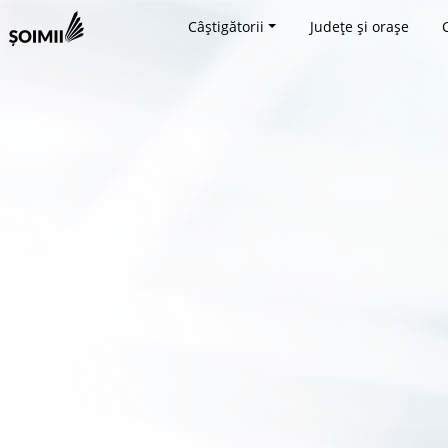
Câștigătorii
Județe și orașe