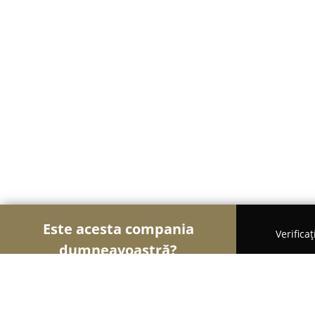
Este acesta compania
Verifica
dumneavoastră?
Șoimii Cazării
Hoteluri, Pensiuni, Apartamente - 