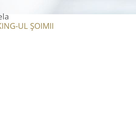
ela
ING-UL ȘOIMII