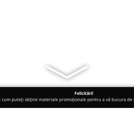
Felicitări!
ți cum puteți obține materiale promoționale pentru a vă bucura d
Baia de Fier
Pensiunea Xinela