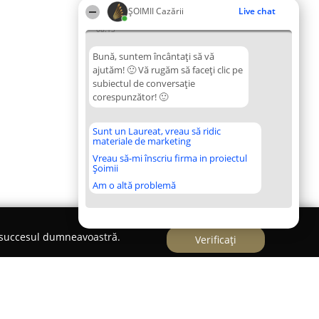
ȘOIMII Cazării
Live chat
08:13
Bună, suntem încântați să vă
ajutăm! 🙂 Vă rugăm să faceți clic pe
subiectul de conversație
corespunzător! 🙂
Sunt un Laureat, vreau să ridic
materiale de marketing
Vreau să-mi înscriu firma in proiectul
Șoimii
Am o altă problemă
e succesul dumneavoastră.
Verificați