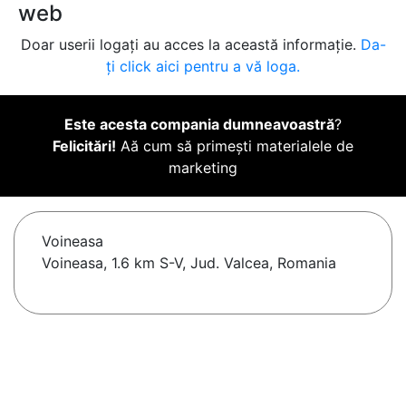
web
Doar userii logați au acces la această informație.
Da-
ți click aici pentru a vă loga.
Este acesta compania dumneavoastră
?
Felicitări!
Aă cum să primești materialele de
marketing
Voineasa
Voineasa, 1.6 km S-V, Jud. Valcea, Romania