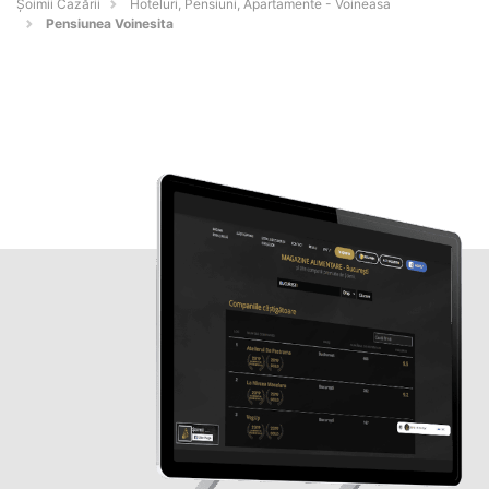
Șoimii Cazării
Hoteluri, Pensiuni, Apartamente - Voineasa
Pensiunea Voinesita