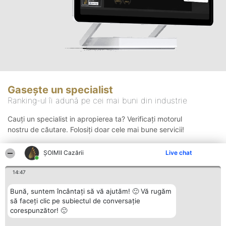
Gasește un specialist
Ranking-ul îi adună pe cei mai buni din industrie
Cauți un specialist in apropierea ta? Verificați motorul
nostru de căutare. Folosiți doar cele mai bune servicii!
ȘOIMII Cazării
Live chat
Căutare
14:47
Bună, suntem încântați să vă ajutăm! 🙂 Vă rugăm
să faceți clic pe subiectul de conversație
corespunzător! 🙂