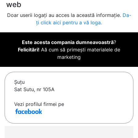
web
Doar userii logați au acces la această informație.
Da-
ți click aici pentru a vă loga.
Este acesta compania dumneavoastră
?
Felicitări!
Aă cum să primești materialele de
marketing
Şuţu
Sat Sutu, nr 105A
Vezi profilul firmei pe