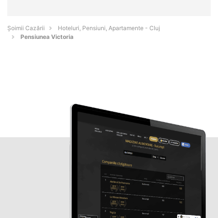
Șoimii Cazării
Hoteluri, Pensiuni, Apartamente - Cluj
Pensiunea Victoria