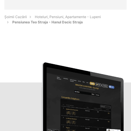
Șoimii Cazării
Hoteluri, Pensiuni, Apartamente - Lupeni
Pensiunea Teo Straja - Hanul Dacic Straja