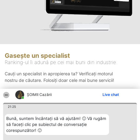
Gasește un specialist
Ranking-ul îi adună pe cei mai buni din industrie
Cauți un specialist in apropierea ta? Verificați motorul
nostru de căutare. Folosiți doar cele mai bune servicii!
ȘOIMII Cazării
Live chat
Căutare
21:25
Bună, suntem încântați să vă ajutăm! 🙂 Vă rugăm
să faceți clic pe subiectul de conversație
corespunzător! 🙂