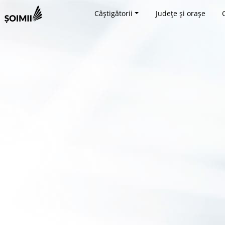
Câștigătorii
Județe și orașe