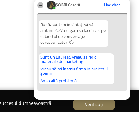
ȘOIMII Cazării
Live chat
13:32
Bună, suntem încântați să vă
ajutăm! 🙂 Vă rugăm să faceți clic pe
subiectul de conversație
corespunzător! 🙂
Sunt un Laureat, vreau să ridic
materiale de marketing
Vreau să-mi înscriu firma in proiectul
Șoimii
Am o altă problemă
e succesul dumneavoastră.
Verificați