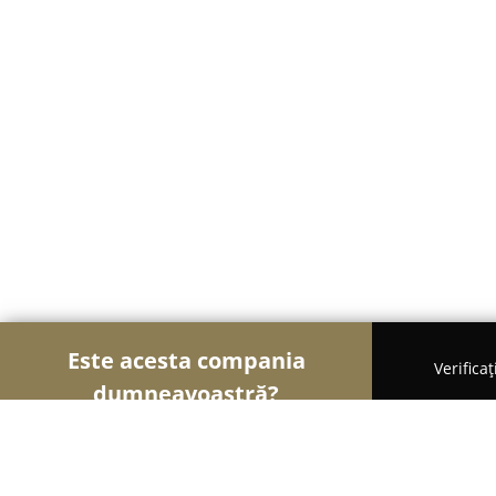
Este acesta compania
Verifica
dumneavoastră?
Șoimii Cazării
Hoteluri, Pensiuni, Apartamente -