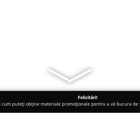
Felicitări!
ți cum puteți obține materiale promoționale pentru a vă bucura d
 Râşnov
Casa Stefu