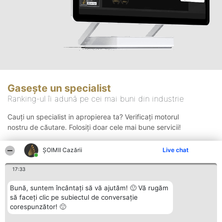
Gasește un specialist
Ranking-ul îi adună pe cei mai buni din industrie
Cauți un specialist in apropierea ta? Verificați motorul
nostru de căutare. Folosiți doar cele mai bune servicii!
ȘOIMII Cazării
Live chat
Căutare
17:33
Bună, suntem încântați să vă ajutăm! 🙂 Vă rugăm
să faceți clic pe subiectul de conversație
corespunzător! 🙂