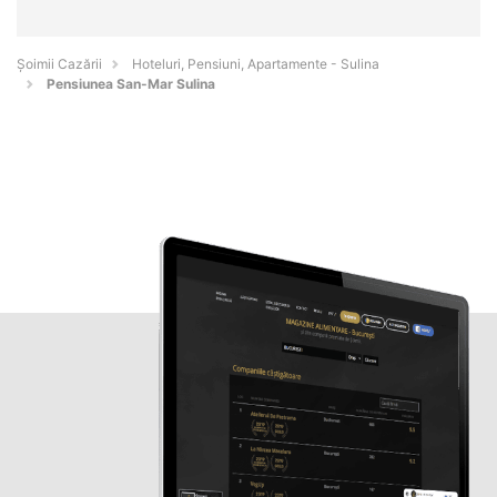
Șoimii Cazării
Hoteluri, Pensiuni, Apartamente - Sulina
Pensiunea San-Mar Sulina