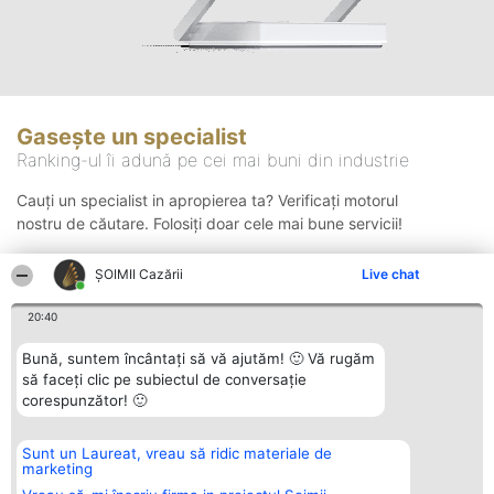
Gasește un specialist
Ranking-ul îi adună pe cei mai buni din industrie
Cauți un specialist in apropierea ta? Verificați motorul
nostru de căutare. Folosiți doar cele mai bune servicii!
ȘOIMII Cazării
Live chat
Căutare
20:40
Bună, suntem încântați să vă ajutăm! 🙂 Vă rugăm
să faceți clic pe subiectul de conversație
corespunzător! 🙂
Sunt un Laureat, vreau să ridic materiale de
Organizator Ranking
Plebiscyt
Contact
marketing
BRIGHT SOLUTIONS BR SRL
Câștigătorii
Contact
Aleea Timisul De Sus 2 Bl. A30
Lista Tuturor