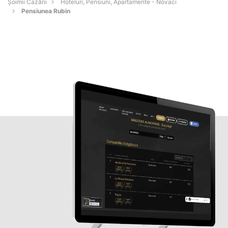
Șoimii Cazării
Hoteluri, Pensiuni, Apartamente - Novaci
Pensiunea Rubin