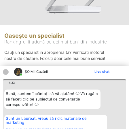
Gasește un specialist
Ranking-ul îi adună pe cei mai buni din industrie
Cauți un specialist in apropierea ta? Verificați motorul
nostru de căutare. Folosiți doar cele mai bune servicii!
ȘOIMII Cazării
Live chat
Căutare
14:33
Bună, suntem încântați să vă ajutăm! 🙂 Vă rugăm
să faceți clic pe subiectul de conversație
corespunzător! 🙂
Sunt un Laureat, vreau să ridic materiale de
Organizator Ranking
Plebiscyt
Contact
marketing
BRIGHT SOLUTIONS BR SRL
Câștigătorii
Contact
Aleea Timisul De Sus 2 Bl. A30
Lista Tuturor