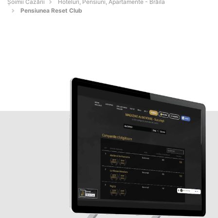
Șoimii Cazării
Hoteluri, Pensiuni, Apartamente - Brăila
Pensiunea Reset Club