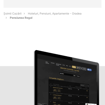
Șoimii Cazării
Hoteluri, Pensiuni, Apartamente - Oradea
Pensiunea Regal