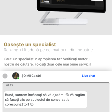
Gasește un specialist
Ranking-ul îi adună pe cei mai buni din industrie
Cauți un specialist in apropierea ta? Verificați motorul
nostru de căutare. Folosiți doar cele mai bune servicii!
ȘOIMII Cazării
Live chat
Căutare
02:13
Bună, suntem încântați să vă ajutăm! 🙂 Vă rugăm
să faceți clic pe subiectul de conversație
corespunzător! 🙂