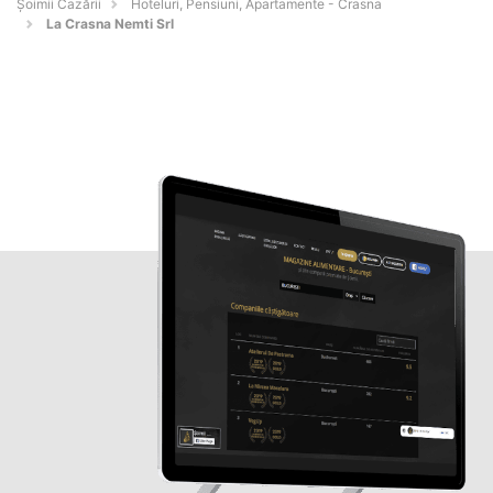
Șoimii Cazării
Hoteluri, Pensiuni, Apartamente - Crasna
La Crasna Nemti Srl