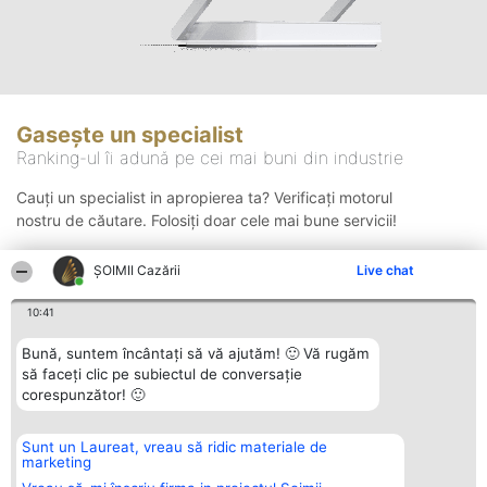
Gasește un specialist
Ranking-ul îi adună pe cei mai buni din industrie
Cauți un specialist in apropierea ta? Verificați motorul
nostru de căutare. Folosiți doar cele mai bune servicii!
ȘOIMII Cazării
Live chat
Căutare
10:41
Bună, suntem încântați să vă ajutăm! 🙂 Vă rugăm
să faceți clic pe subiectul de conversație
corespunzător! 🙂
Sunt un Laureat, vreau să ridic materiale de
Organizator Ranking
Plebiscyt
Contact
marketing
BRIGHT SOLUTIONS BR SRL
Câștigătorii
Contact
Aleea Timisul De Sus 2 Bl. A30
Lista Tuturor