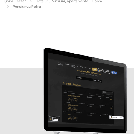
Șoimii Cazării
Hoteluri, Pensiuni, Apartamente - Dobra
Pensiunea Petru