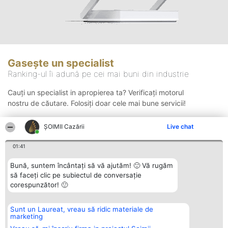
Gasește un specialist
Ranking-ul îi adună pe cei mai buni din industrie
Cauți un specialist in apropierea ta? Verificați motorul
nostru de căutare. Folosiți doar cele mai bune servicii!
ȘOIMII Cazării
Live chat
Căutare
01:41
Bună, suntem încântați să vă ajutăm! 🙂 Vă rugăm
să faceți clic pe subiectul de conversație
corespunzător! 🙂
Sunt un Laureat, vreau să ridic materiale de
Organizator Ranking
Plebiscyt
Contact
marketing
BRIGHT SOLUTIONS BR SRL
Câștigătorii
Contact
Aleea Timisul De Sus 2 Bl. A30
Lista Tuturor