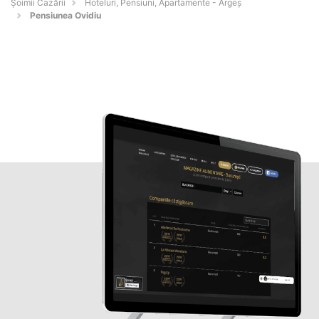
Șoimii Cazării
Hoteluri, Pensiuni, Apartamente - Argeş
Pensiunea Ovidiu