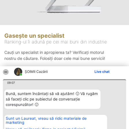
Gasește un specialist
Ranking-ul îi adună pe cei mai buni din industrie
Cauți un specialist in apropierea ta? Verificați motorul
nostru de căutare. Folosiți doar cele mai bune servicii!
ȘOIMII Cazării
Live chat
Căutare
09:07
Bună, suntem încântați să vă ajutăm! 🙂 Vă rugăm
să faceți clic pe subiectul de conversație
corespunzător! 🙂
Sunt un Laureat, vreau să ridic materiale de
Organizator Ranking
Plebiscyt
Contact
marketing
BRIGHT SOLUTIONS BR SRL
Câștigătorii
Contact
Aleea Timisul De Sus 2 Bl. A30
Lista Tuturor