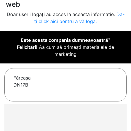
web
Doar userii logați au acces la această informație.
Da-
ți click aici pentru a vă loga.
Este acesta compania dumneavoastră
?
Felicitări!
Aă cum să primești materialele de
marketing
Fărcaşa
DN17B