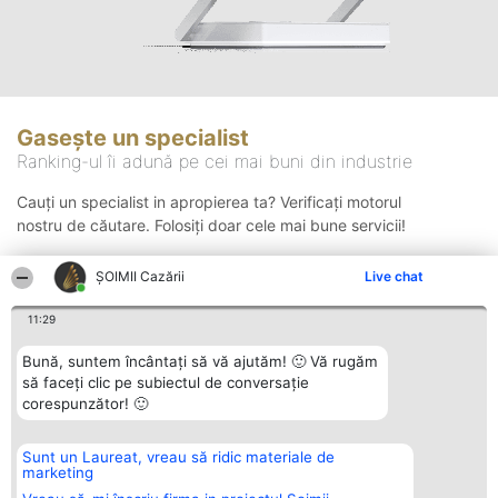
Gasește un specialist
Ranking-ul îi adună pe cei mai buni din industrie
Cauți un specialist in apropierea ta? Verificați motorul
nostru de căutare. Folosiți doar cele mai bune servicii!
ȘOIMII Cazării
Live chat
Căutare
11:29
Bună, suntem încântați să vă ajutăm! 🙂 Vă rugăm
să faceți clic pe subiectul de conversație
corespunzător! 🙂
Sunt un Laureat, vreau să ridic materiale de
Organizator Ranking
Plebiscyt
Contact
marketing
BRIGHT SOLUTIONS BR SRL
Câștigătorii
Contact
Aleea Timisul De Sus 2 Bl. A30
Lista Tuturor