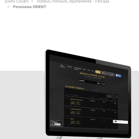
Șoimii Cazării
Hoteluri, Pensiuni, Apartamente - Fărcaşa
Pensiunea ORIENT