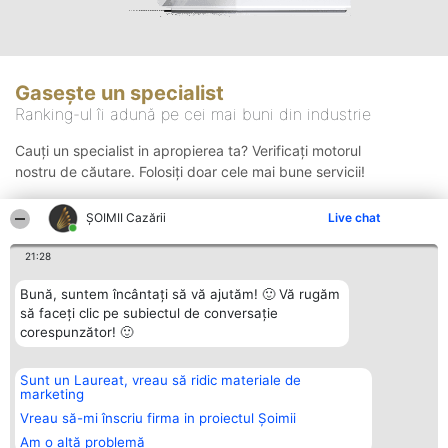
Gasește un specialist
Ranking-ul îi adună pe cei mai buni din industrie
Cauți un specialist in apropierea ta? Verificați motorul
nostru de căutare. Folosiți doar cele mai bune servicii!
ȘOIMII Cazării
Live chat
Căutare
21:28
Bună, suntem încântați să vă ajutăm! 🙂 Vă rugăm
să faceți clic pe subiectul de conversație
corespunzător! 🙂
Sunt un Laureat, vreau să ridic materiale de
Organizator Ranking
Plebiscyt
Contact
marketing
BRIGHT SOLUTIONS BR SRL
Câștigătorii
Contact
Aleea Timisul De Sus 2 Bl. A30
Lista Tuturor
Vreau să-mi înscriu firma in proiectul Șoimii
Sc. A Et. 4 Ap. 13 Cod 061952
Laureaților
Am o altă problemă
București
Reguli