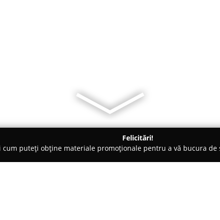
Felicitări!
ți cum puteți obține materiale promoționale pentru a vă bucura d
 Cheia
Pensiunea Medina Cheia