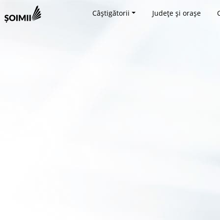
Câștigătorii
Județe și orașe