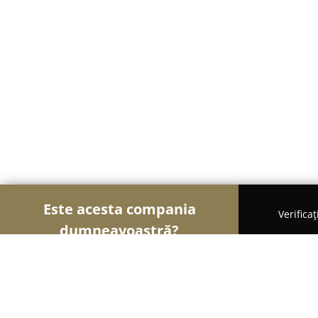
Este acesta compania
Verifica
dumneavoastră?
Șoimii Cazării
Hoteluri, Pensiuni, Apartamente -