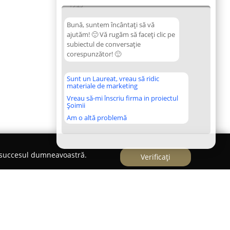
19:25
Bună, suntem încântați să vă
ajutăm! 🙂 Vă rugăm să faceți clic pe
subiectul de conversație
corespunzător! 🙂
Sunt un Laureat, vreau să ridic
materiale de marketing
Vreau să-mi înscriu firma in proiectul
Șoimii
Am o altă problemă
e succesul dumneavoastră.
Verificați