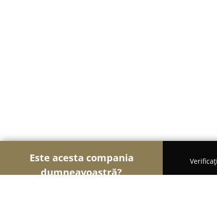
Este acesta compania
Verifica
dumneavoastră?
Șoimii Cazării
Hoteluri, Pensiuni, Apartamente -