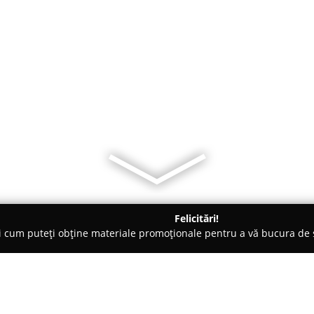
Felicitări!
ți cum puteți obține materiale promoționale pentru a vă bucura d
 Horea
PENSIUNEA MATES