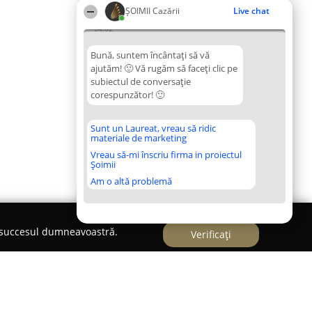
ȘOIMII Cazării
Live chat
04:02
Bună, suntem încântați să vă
ajutăm! 🙂 Vă rugăm să faceți clic pe
subiectul de conversație
corespunzător! 🙂
Sunt un Laureat, vreau să ridic
materiale de marketing
Vreau să-mi înscriu firma in proiectul
Șoimii
Am o altă problemă
e succesul dumneavoastră.
Verificați