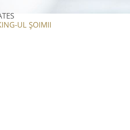
ATES
ING-UL ȘOIMII