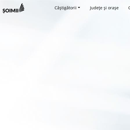
Câștigătorii
Județe și orașe