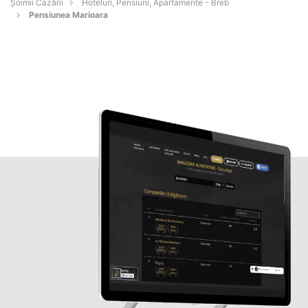
Șoimii Cazării
Hoteluri, Pensiuni, Apartamente - Breb
Pensiunea Marioara