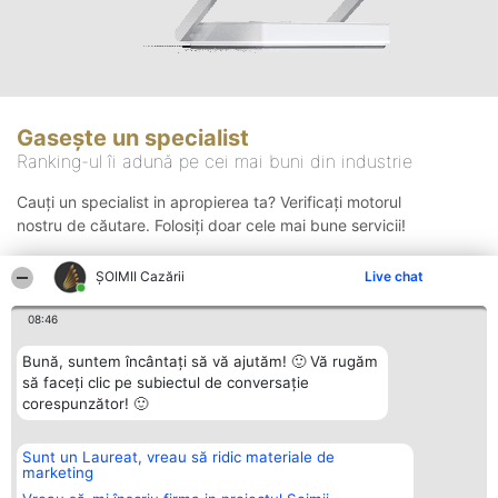
Gasește un specialist
Ranking-ul îi adună pe cei mai buni din industrie
Cauți un specialist in apropierea ta? Verificați motorul
nostru de căutare. Folosiți doar cele mai bune servicii!
ȘOIMII Cazării
Live chat
Căutare
08:46
Bună, suntem încântați să vă ajutăm! 🙂 Vă rugăm
să faceți clic pe subiectul de conversație
corespunzător! 🙂
Sunt un Laureat, vreau să ridic materiale de
Organizator Ranking
Plebiscyt
Contact
marketing
BRIGHT SOLUTIONS BR SRL
Câștigătorii
Contact
Aleea Timisul De Sus 2 Bl. A30
Lista Tuturor