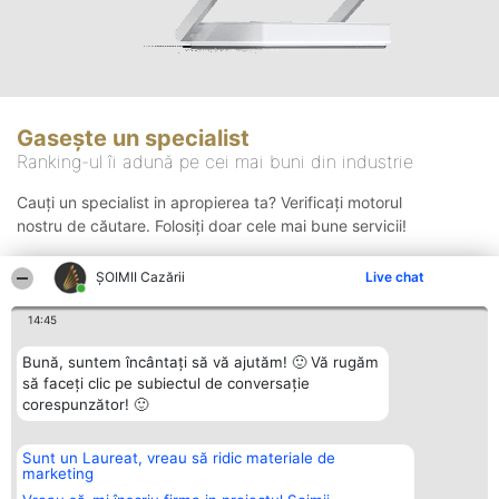
Gasește un specialist
Ranking-ul îi adună pe cei mai buni din industrie
Cauți un specialist in apropierea ta? Verificați motorul
nostru de căutare. Folosiți doar cele mai bune servicii!
ȘOIMII Cazării
Live chat
Căutare
14:45
Bună, suntem încântați să vă ajutăm! 🙂 Vă rugăm
să faceți clic pe subiectul de conversație
corespunzător! 🙂
Sunt un Laureat, vreau să ridic materiale de
Organizator Ranking
Plebiscyt
Contact
marketing
BRIGHT SOLUTIONS BR SRL
Câștigătorii
Contact
Aleea Timisul De Sus 2 Bl. A30
Lista Tuturor