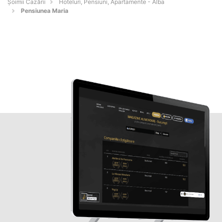
Șoimii Cazării
Hoteluri, Pensiuni, Apartamente - Alba
Pensiunea Maria