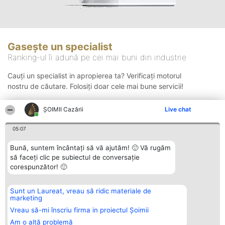
Gasește un specialist
Ranking-ul îi adună pe cei mai buni din industrie
Cauți un specialist in apropierea ta? Verificați motorul
nostru de căutare. Folosiți doar cele mai bune servicii!
ȘOIMII Cazării
Live chat
Căutare
05:07
Bună, suntem încântați să vă ajutăm! 🙂 Vă rugăm
să faceți clic pe subiectul de conversație
corespunzător! 🙂
Sunt un Laureat, vreau să ridic materiale de
Organizator Ranking
Plebiscyt
Contact
marketing
BRIGHT SOLUTIONS BR SRL
Câștigătorii
Contact
Aleea Timisul De Sus 2 Bl. A30
Lista Tuturor
Vreau să-mi înscriu firma in proiectul Șoimii
Sc. A Et. 4 Ap. 13 Cod 061952
Laureaților
Am o altă problemă
București
Reguli