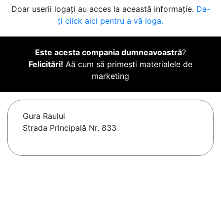
Doar userii logați au acces la această informație.
Da-
ți click aici pentru a vă loga.
Este acesta compania dumneavoastră
?
Felicitări!
Aă cum să primești materialele de
marketing
Gura Raului
Strada Principală Nr. 833