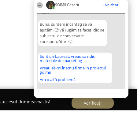
ȘOIMII Cazării
Live chat
08:47
Bună, suntem încântați să vă
ajutăm! 🙂 Vă rugăm să faceți clic pe
subiectul de conversație
corespunzător! 🙂
Sunt un Laureat, vreau să ridic
materiale de marketing
Vreau să-mi înscriu firma in proiectul
Șoimii
Am o altă problemă
e succesul dumneavoastră.
Verificați