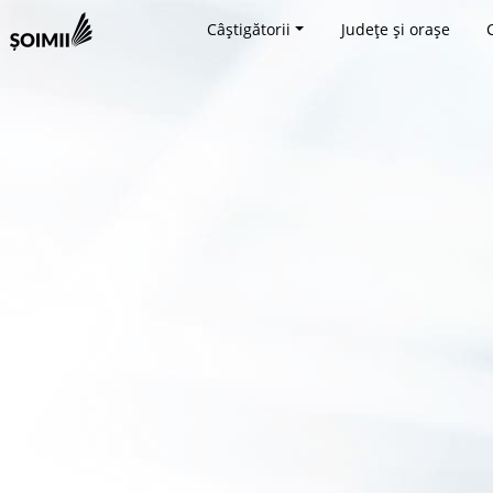
Câștigătorii
Județe și orașe