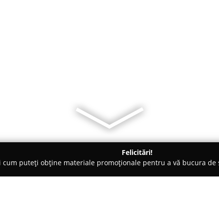
Felicitări!
ți cum puteți obține materiale promoționale pentru a vă bucura d
 Moisei
La Pătru