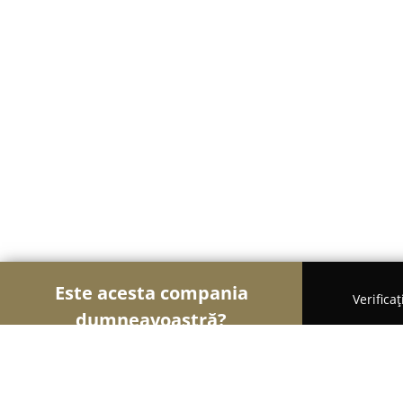
Este acesta compania
Verifica
dumneavoastră?
Șoimii Cazării
Hoteluri, Pensiuni, Apartamente -