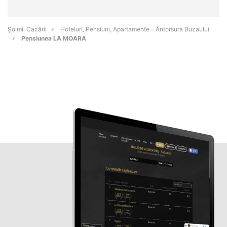
Șoimii Cazării
Hoteluri, Pensiuni, Apartamente - Ântorsura Buzaului
Pensiunea LA MOARA