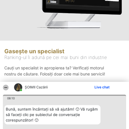
Gasește un specialist
Ranking-ul îi adună pe cei mai buni din industrie
Cauți un specialist in apropierea ta? Verificați motorul
nostru de căutare. Folosiți doar cele mai bune servicii!
ȘOIMII Cazării
Live chat
Căutare
06:10
Bună, suntem încântați să vă ajutăm! 🙂 Vă rugăm
să faceți clic pe subiectul de conversație
corespunzător! 🙂