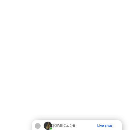
ȘOIMII Cazării
Live chat