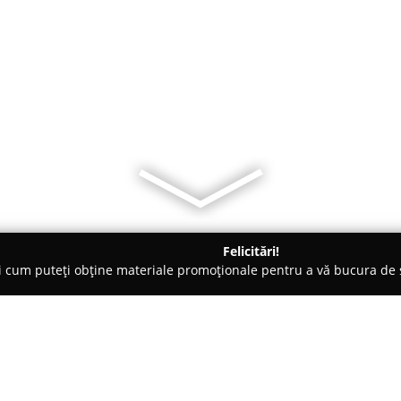
Felicitări!
ți cum puteți obține materiale promoționale pentru a vă bucura d
 Motru
Pensiunea"La Lux"