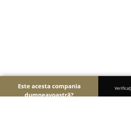
Este acesta compania
Verifica
dumneavoastră?
Șoimii Cazării
Hoteluri, Pensiuni, Apartamente -