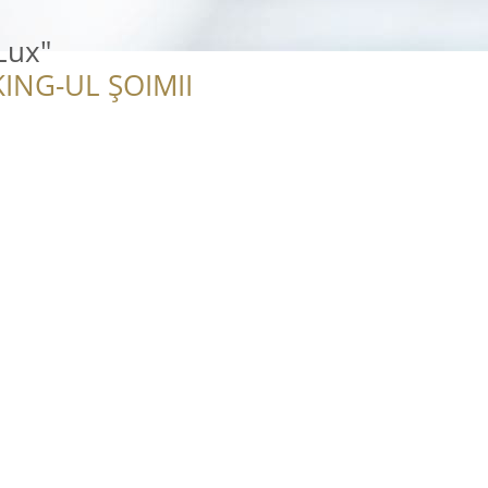
Lux"
ING-UL ȘOIMII