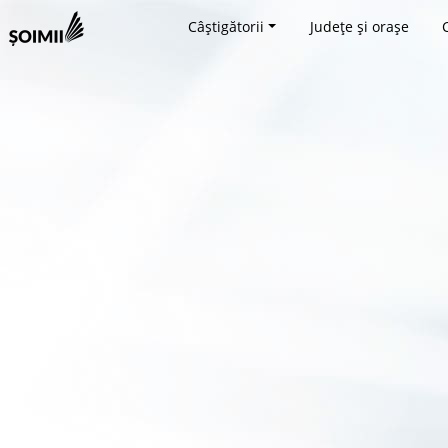
Câștigătorii
Județe și orașe