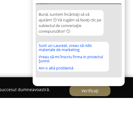
04:41
Bună, suntem încântați să vă
ajutăm! 🙂 Vă rugăm să faceți clic pe
subiectul de conversație
corespunzător! 🙂
Sunt un Laureat, vreau să ridic
materiale de marketing
Vreau să-mi înscriu firma in proiectul
Șoimii
Am o altă problemă
e succesul dumneavoastră.
Verificați