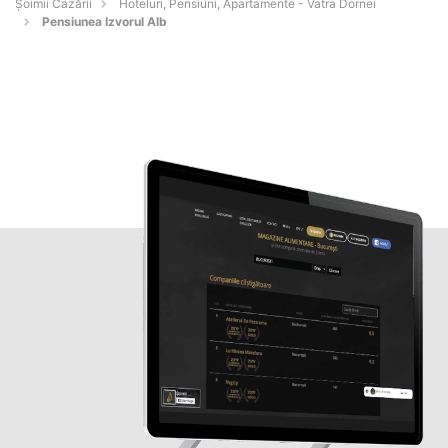
Șoimii Cazării
Hoteluri, Pensiuni, Apartamente - Vatra Dornei
Pensiunea Izvorul Alb