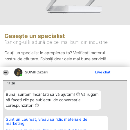
Gasește un specialist
Ranking-ul îi adună pe cei mai buni din industrie
Cauți un specialist in apropierea ta? Verificați motorul
nostru de căutare. Folosiți doar cele mai bune servicii!
ȘOIMII Cazării
Live chat
Căutare
17:26
Bună, suntem încântați să vă ajutăm! 🙂 Vă rugăm
să faceți clic pe subiectul de conversație
corespunzător! 🙂
Sunt un Laureat, vreau să ridic materiale de
Organizator Ranking
Plebiscyt
Contact
marketing
BRIGHT SOLUTIONS BR SRL
Câștigătorii
Contact
Aleea Timisul De Sus 2 Bl. A30
Lista Tuturor