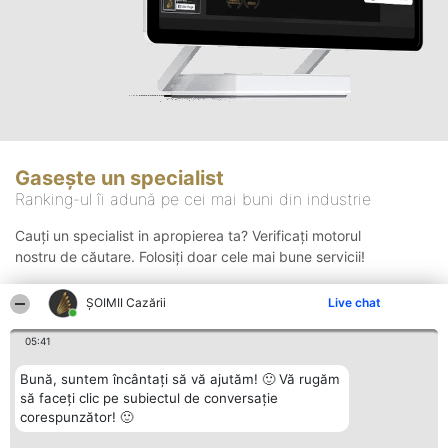
Gasește un specialist
Ranking-ul îi adună pe cei mai buni din industrie
Cauți un specialist in apropierea ta? Verificați motorul
nostru de căutare. Folosiți doar cele mai bune servicii!
ȘOIMII Cazării
Live chat
Căutare
05:41
Bună, suntem încântați să vă ajutăm! 🙂 Vă rugăm
să faceți clic pe subiectul de conversație
corespunzător! 🙂