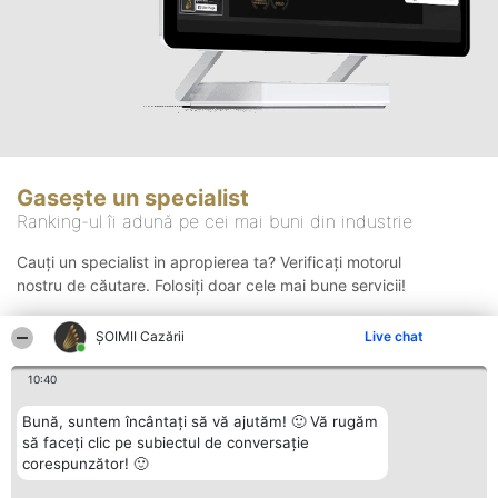
Gasește un specialist
Ranking-ul îi adună pe cei mai buni din industrie
Cauți un specialist in apropierea ta? Verificați motorul
nostru de căutare. Folosiți doar cele mai bune servicii!
ȘOIMII Cazării
Live chat
Căutare
10:40
Bună, suntem încântați să vă ajutăm! 🙂 Vă rugăm
să faceți clic pe subiectul de conversație
corespunzător! 🙂