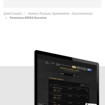
Șoimii Cazării
Hoteluri, Pensiuni, Apartamente - Gura Humorului
Pensiunea INDRA Bucovina