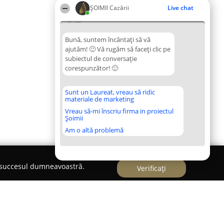
ȘOIMII Cazării
Live chat
07:53
Bună, suntem încântați să vă
ajutăm! 🙂 Vă rugăm să faceți clic pe
subiectul de conversație
corespunzător! 🙂
Sunt un Laureat, vreau să ridic
materiale de marketing
Vreau să-mi înscriu firma in proiectul
Șoimii
Am o altă problemă
e succesul dumneavoastră.
Verificați