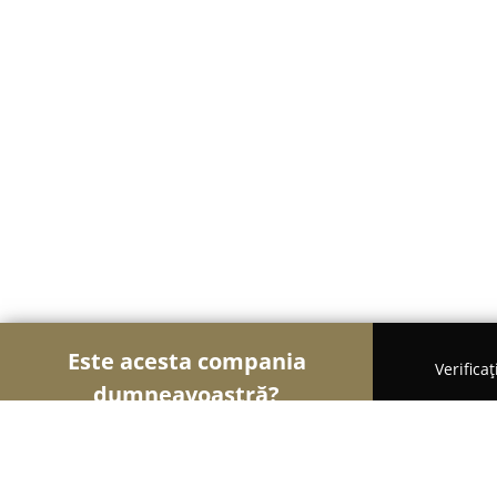
Este acesta compania
Verifica
dumneavoastră?
Șoimii Cazării
Hoteluri, Pensiuni, Apartamente - 