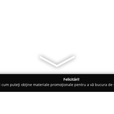
Felicitări!
ți cum puteți obține materiale promoționale pentru a vă bucura d
Ploieşti
Pensiunea Ileana