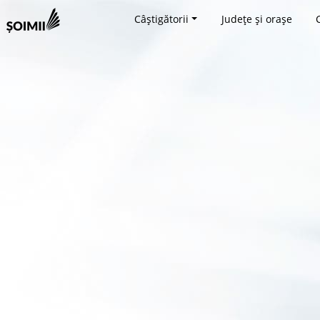
Câștigătorii
Județe și orașe