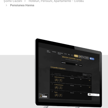
Șoimii Cazării
Hoteluri, Pensiuni, Apartamente - Cordău
Pensiunea Hanna