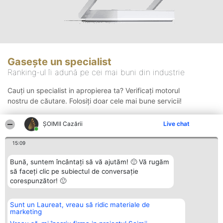
Gasește un specialist
Ranking-ul îi adună pe cei mai buni din industrie
Cauți un specialist in apropierea ta? Verificați motorul
nostru de căutare. Folosiți doar cele mai bune servicii!
ȘOIMII Cazării
Live chat
Căutare
15:09
Bună, suntem încântați să vă ajutăm! 🙂 Vă rugăm
să faceți clic pe subiectul de conversație
corespunzător! 🙂
Sunt un Laureat, vreau să ridic materiale de
Organizator Ranking
Plebiscyt
Contact
marketing
BRIGHT SOLUTIONS BR SRL
Câștigătorii
Contact
Aleea Timisul De Sus 2 Bl. A30
Lista Tuturor