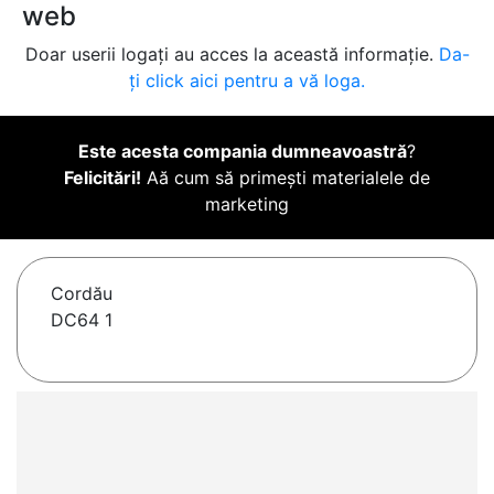
web
Doar userii logați au acces la această informație.
Da-
ți click aici pentru a vă loga.
Este acesta compania dumneavoastră
?
Felicitări!
Aă cum să primești materialele de
marketing
Cordău
DC64 1