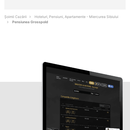
Șoimii Cazării
Hoteluri, Pensiuni, Apartamente - Miercurea Sibiului
Pensiunea Grosspold