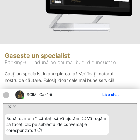
Gasește un specialist
Ranking-ul îi adună pe cei mai buni din industrie
Cauți un specialist in apropierea ta? Verificați motorul
nostru de căutare. Folosiți doar cele mai bune servicii!
ȘOIMII Cazării
Live chat
Căutare
07:20
Bună, suntem încântați să vă ajutăm! 🙂 Vă rugăm
să faceți clic pe subiectul de conversație
corespunzător! 🙂