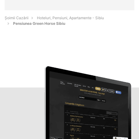
Șoimii Cazării
Hoteluri, Pensiuni, Apartamente - Sibiu
Pensiunea Green Horse Sibiu