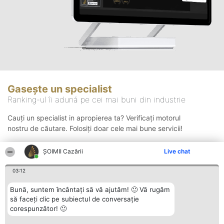
Gasește un specialist
Ranking-ul îi adună pe cei mai buni din industrie
Cauți un specialist in apropierea ta? Verificați motorul
nostru de căutare. Folosiți doar cele mai bune servicii!
ȘOIMII Cazării
Live chat
Căutare
03:12
Bună, suntem încântați să vă ajutăm! 🙂 Vă rugăm
să faceți clic pe subiectul de conversație
corespunzător! 🙂