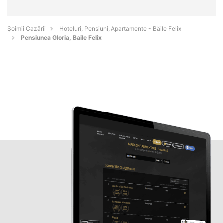
Șoimii Cazării
Hoteluri, Pensiuni, Apartamente - Băile Felix
Pensiunea Gloria, Baile Felix